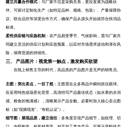
建立共赢合作模式
：与厂家不仅是采购关系，更应发展为战略伙
伴。可探讨定制化生产（如特定品种、规格、包装）、产量保障协
议、联合品控等深度合作方式，确保产品从源头开始就符合快消品
标准。
柔性供应链与应急机制
：农产品易受季节、气候影响，需与厂家共
同建立灵活的供应计划和应急预案，以应对市场需求波动和潜在风
险，保障货源的持续性。
三、 产品图片：视觉第一触点，激发购买欲望
在线上销售主导的时代，高品质的产品图片是无声的销售员。
主图：突出卖点，一目了然
：主图需在众多商品中瞬间抓住眼球。
应采用纯色或场景化背景，高清特写产品最佳状态（如水果的水润
感、粮食的饱满感），清晰展示产品全貌。必要时加入核心卖点图
标（如“现摘现发”、“有机认证”）。
细节图：展现品质，建立信任
：多角度呈现产品细节，如纹理、切
口、内部构造、包装材质等。对于加工类农产品，可展示原料状态